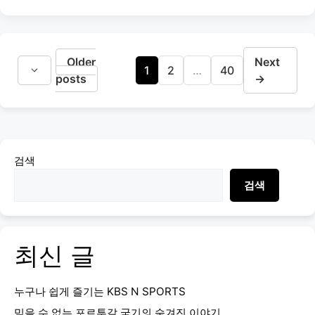
Older
Next
Page
Page
Page
1
2
…
40
posts
→
검색
검색
최신 글
누구나 쉽게 즐기는 KBS N SPORTS
믿을 수 없는 포르투갈 국기의 숨겨진 이야기