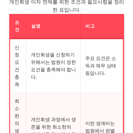
개인회생 이자 면제를 위한 조건과 필요사항을 정리
한 표입니다.
조
설명
비고
건
신
청
개인회생을 신청하기
주요 요건은 소
요
위해서는 법원이 정한
득과 채무 상태
건
요건을 충족해야 합니
등입니다.
충
다.
족
최
소
한
개인회생 과정에서 생
의
이런 생계비는
존을 위한 최소한의
생
법원에서 판별