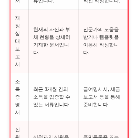
서
류입니다.
직접 작성합니다.
재
정
현재의 자산과 부
전문가의 도움을
상
채 현황을 상세히
받거나 템플릿을
태
기재한 문서입니
이용해 작성합니
보
다.
다.
고
서
소
득
최근 3개월 간의
급여명세서, 세금
증
소득을 입증할 수
보고서 등을 통해
명
있는 서류입니다.
준비합니다.
서
신
원
신청자의 신원을
주민등록증 또는