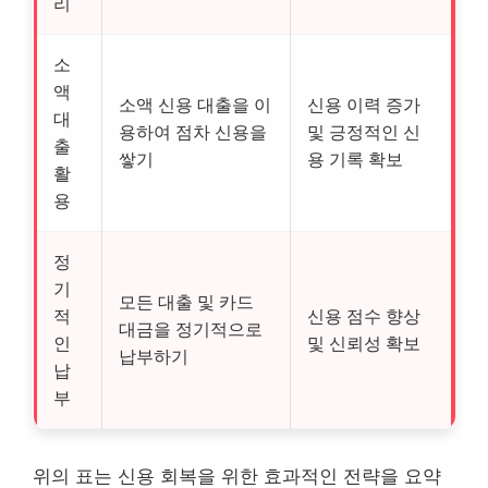
리
소
액
소액 신용 대출을 이
신용 이력 증가
대
용하여 점차 신용을
및 긍정적인 신
출
쌓기
용 기록 확보
활
용
정
기
모든 대출 및 카드
적
신용 점수 향상
대금을 정기적으로
인
및 신뢰성 확보
납부하기
납
부
위의 표는 신용 회복을 위한 효과적인 전략을 요약