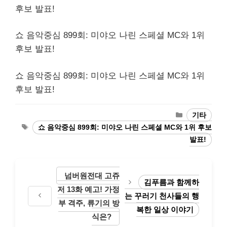
후보 발표!
쇼 음악중심 899회: 미야오 나린 스페셜 MC와 1위
후보 발표!
쇼 음악중심 899회: 미야오 나린 스페셜 MC와 1위
후보 발표!
Categories
기타
Tags
쇼 음악중심 899회: 미야오 나린 스페셜 MC와 1위 후보
발표!
넘버원전대 고쥬
김푸름과 함께하
저 13화 예고! 가정
는 꾸러기 천사들의 행
부 격주, 류기의 방
복한 일상 이야기
식은?