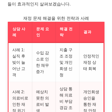
들이 효과적인지 살펴보겠습니다.
재정 문제 해결을 위한 전략과 사례
상담 사
문제 요
해결 전
결과
례
인
략
사례 1:
지출 구
수입 감
실직 후
조 조정
안정적인
소로 인
빚이 늘
및 개인
재정 상
한 채무
어난 고
회생 신
태 회복
증가
객
청
상담 통
사례 2:
예상치
개인회생
해 의료
의료비로
못한 의
승인을
비 부담
인한 재
료비 발
통한 재
경감 조
정 위기
생
정 안정