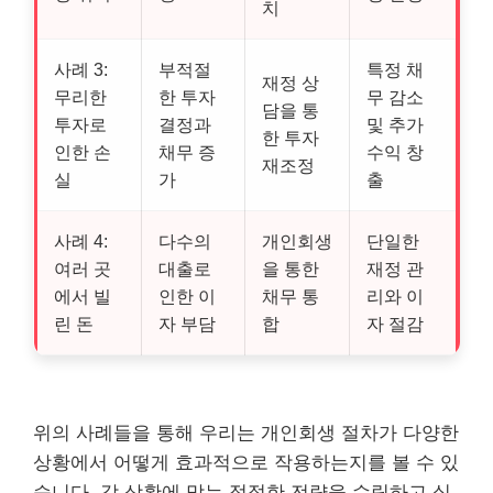
치
사례 3:
부적절
특정 채
재정 상
무리한
한 투자
무 감소
담을 통
투자로
결정과
및 추가
한 투자
인한 손
채무 증
수익 창
재조정
실
가
출
사례 4:
다수의
개인회생
단일한
여러 곳
대출로
을 통한
재정 관
에서 빌
인한 이
채무 통
리와 이
린 돈
자 부담
합
자 절감
위의 사례들을 통해 우리는 개인회생 절차가 다양한
상황에서 어떻게 효과적으로 작용하는지를 볼 수 있
습니다. 각 상황에 맞는 적절한 전략을 수립하고 실