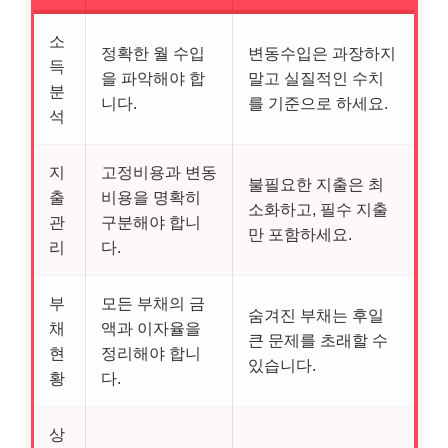
소
정확한 월 수입
변동수입은 과장하지
득
을 파악해야 합
말고 실질적인 수치
분
니다.
를 기준으로 하세요.
석
지
고정비용과 변동
불필요한 지출은 최
출
비용을 명확히
소화하고, 필수 지출
관
구분해야 합니
만 포함하세요.
리
다.
부
모든 부채의 금
숨겨진 부채는 후일
채
액과 이자율을
큰 문제를 초래할 수
현
정리해야 합니
있습니다.
황
다.
상