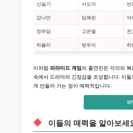
신슬기
서도아
반
강나언
임예린
아
정하담
고은별
전
하율리
방우이
하
이처럼
피라미드 게임
의 출연진은 각각의 복
속에서 드라마의 긴장감을 조성합니다. 이들
게 만들어 가는 점이 매력적입니다.
비
이들의 매력을 알아보세