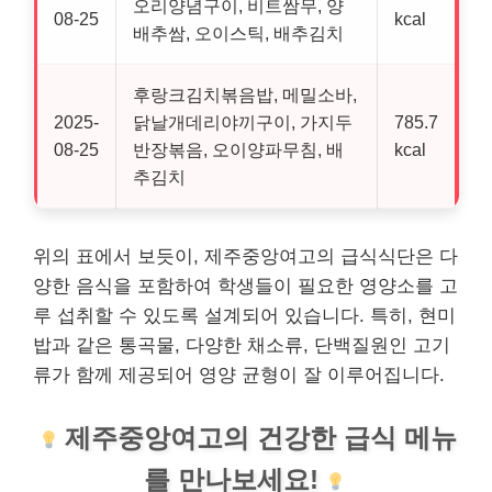
오리양념구이, 비트쌈무, 양
08-25
kcal
배추쌈, 오이스틱, 배추김치
후랑크김치볶음밥, 메밀소바,
2025-
닭날개데리야끼구이, 가지두
785.7
08-25
반장볶음, 오이양파무침, 배
kcal
추김치
위의 표에서 보듯이, 제주중앙여고의 급식식단은 다
양한 음식을 포함하여 학생들이 필요한 영양소를 고
루 섭취할 수 있도록 설계되어 있습니다. 특히, 현미
밥과 같은 통곡물, 다양한 채소류, 단백질원인 고기
류가 함께 제공되어 영양 균형이 잘 이루어집니다.
제주중앙여고의 건강한 급식 메뉴
를 만나보세요!